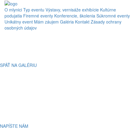
O mlynici
Typ eventu
Výstavy, vernisáže exhibície
Kultúrne
podujatia
Firemné eventy
Konferencie, školenia
Súkromné eventy
Unikátny event
Mám záujem
Galéria
Kontakt
Zásady ochrany
osobných údajov
pop up store
strauss
SPÄŤ NA GALÉRIU
MÁTE OTÁZKU?
Potrebujete vedieť viac, alebo
máte na váš event špecifické
požiadavky?
NAPÍŠTE NÁM