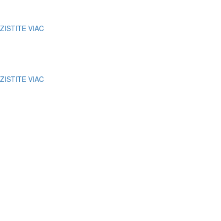
Svadby
ZISTITE VIAC
Klubové stretnutia
ZISTITE VIAC