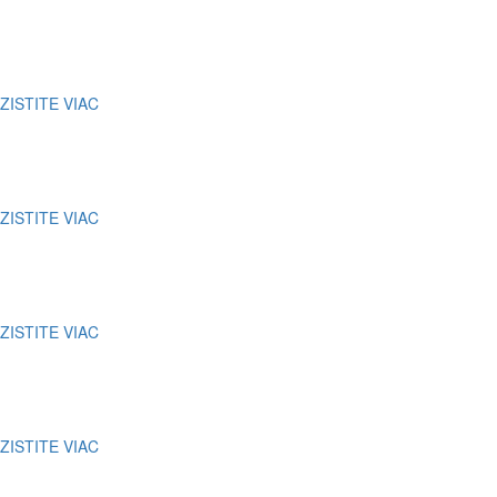
Výstavy, vernisáže exhibície
ZISTITE VIAC
Kultúrne podujatia
ZISTITE VIAC
Firemné eventy
ZISTITE VIAC
Školenia
ZISTITE VIAC